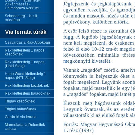
Ecuador: magashegyi
Jégfejszénk és jégkalapácsunk 
vulkánmászás -
Chimborazo 6268 m!
egyenlően reszeljük, és igazodj
és minden második húzás után ell
Schneeberg – kicsit
másképp
papírvékony, különben eltörik.
A csőr felső része is szorulhat é
Via ferrata túrák
függ. A legtöbb jégcsákánynak s
nem kell megélezni, de csaknem 
Csavargás a Rax-Alpokban
felső él első 10-12 cm-ét megéle
Rax klettersteig 1 napos
kezdőknek
következtében minimális töréss
megkönnyíti kivételét.
Rax klettersteig 1 napos
(Haid-Steig)
Vannak „ragadós" csőrök, amelye
Hohe Wand klettersteig 1
könnyedén is helyezzük őket a
napos (HTL-Steig)
fogait megélezni. Legyünk azonb
Rax klettersteig kezdőknek
fogakat, majd teszteljük le egy 
Rax klettersteig haladóknak
a „ragadós" fogakat, majd ismét p
Triglav kezdőknek
Élezzük meg hágóvasunk oldal-
Legyünk óvatosak, és az eredet
Triglav haladóknak
választották ki az elülső fogak a
Garda-tó via ferrata
Forrás: Magyar Hegymászó Okta
Marmolada, a Dolomitok
csúcsa
II. rész (1997)