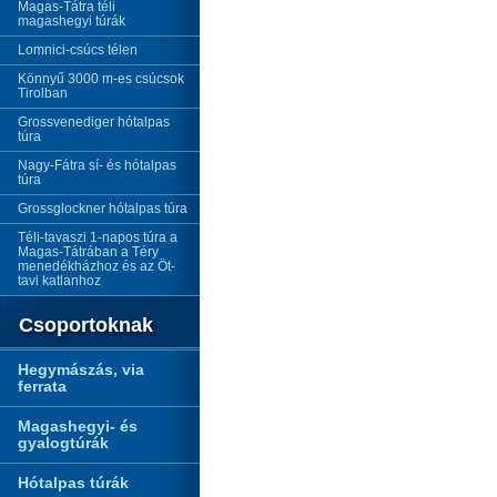
Magas-Tátra téli
magashegyi túrák
Lomnici-csúcs télen
Könnyű 3000 m-es csúcsok
Tirolban
Grossvenediger hótalpas
túra
Nagy-Fátra sí- és hótalpas
túra
Grossglockner hótalpas túra
Téli-tavaszi 1-napos túra a
Magas-Tátrában a Téry
menedékházhoz és az Öt-
tavi katlanhoz
Csoportoknak
Hegymászás, via
ferrata
Magashegyi- és
gyalogtúrák
Hótalpas túrák