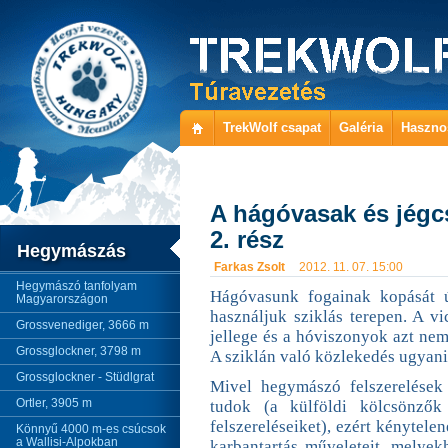
TrekWolf csapat
Galéria
Haszno
A hágóvasak és jégc
2. rész
Hegymászás
Farkas Zsolt
2012. 11. 07. 15:00
Hegymászó tanfolyam
Hágóvasunk fogainak kopását ú
Magyarországon
használjuk sziklás terepen. A v
Grossvenediger, 3666 m
jellege és a hóviszonyok azt nem
Grossglockner, 3798 m
A sziklán való közlekedés ugyani
Grossglockner - Stüdlgrat
Mivel hegymászó felszerelések 
Ortler, 3905 m
tudok (a külföldi kölcsönzők 
felszereléseiket), ezért kénytel
Könnyű 4000 m-es csúcsok
a Wallisi-Alpokban
karbantartás műveleteit, melyek