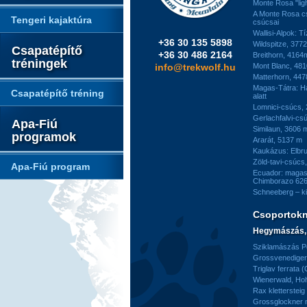
Monte Rosa "ligh
A Monte Rosa c
Tengeri kajaktúra
csúcsai
Wallisi-Alpok: T
+36 30 135 5898
Wildspitze, 377
Csapatépítő
+36 30 486 2164
Breithorn, 4164
tréningek
info@trekwolf.hu
Mont Blanc, 48
Matterhorn, 44
Magas-Tátra: H
Csapatépítő tréning
alatt
Lomnici-csúcs,
Gerlachfalvi-csú
Apa-Fiú
Similaun, 3606 
programok
Ararát, 5137 m
Kaukázus: Elbr
Zöld-tavi-csúcs
Apa-Fiú program
Ecuador: magas
Chimborazo 626
Schneeberg – k
Csoportok
Hegymászás, 
Sziklamászás Pe
Grossvenediger 
Triglav ferrata 
Wienerwald, H
Rax kletterstei
Grossglockner