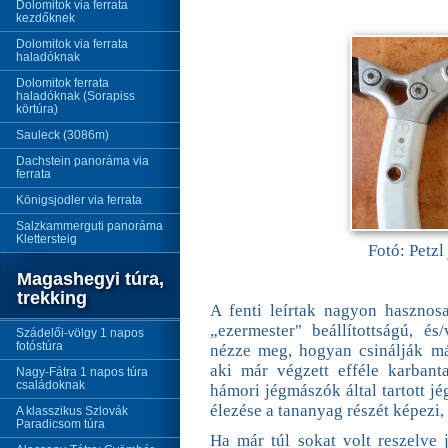
Dolomitok via ferrata
kezdőknek
Dolomitok via ferrata
haladóknak
Dolomitok ferrata
haladóknak (Sorapiss
körtúra)
Sauleck (3086m)
Dachstein panoráma via
ferrata
Königsjodler via ferrata
Salzkammerguti panoráma
Klettersteig
Fotó: Petz
Magashegyi túra,
trekking
A fenti leírtak nagyon hasznos
„ezermester" beállítottságú, é
Szádelői-völgy 1 napos
fotóstúra
nézze meg, hogyan csinálják má
aki már végzett efféle karbant
Nagy-Fátra 1 napos túra
családoknak
hámori jégmászók által tartott j
élezése a tananyag részét képezi, í
A klasszikus Szlovák
Paradicsom túra
Ha már túl sokat volt reszelv