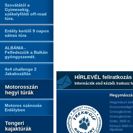
Szovátától a
Gyimesekig,
székelyföldi off-road
túra.
Erdély kerülő 9 napos
sátras túra
ALBÁNIA -
Felfedezzük a Balkán
gyöngyszemét.
4x4 challenge 2
Jakabszállás
HÍRLEVÉL feliratkozás
Információk első kézből. Iratkozz fe
Motorosszán
hegyi túrák
Hegymászá
Hegymászó tan
Motoros szánozás
Grossvenediger
Erdélyben
Grossglockner,
Grossglockner -
Ortler, 3905 m
Tengeri
Könnyű 4000 m-e
kajaktúrák
Alpokban