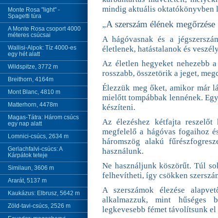
mindig aktuális oktatókönyvben l
Monte Rosa "light" -
Spagetti túra
A szerszám élének megőrzése
„
A Monte Rosa csoport 4000
méteres csúcsai
A hágóvasnak és a jégszerszá
Wallisi-Alpok: Tíz 4000-es
életlenek, hatástalanok és veszél
egy hét alatt
Az életlen hegyeket nehezebb a 
Wildspitze, 3772 m
rosszabb, összetörik a jeget, me
Breithorn, 4164m
Élezzük meg őket, amikor már lá
Mont Blanc, 4810 m
mielőtt tompábbak lennének. Egy 
Matterhorn, 4478m
készíteni.
Magas-Tátra: Három csúcs
Az élezéshez kétfajta reszelőt
egy nap alatt
megfelelő a hágóvas fogaihoz é
Lomnici-csúcs, 2634 m
háromszög alakú fűrészfogresze
Gerlachfalvi-csúcs: A
használunk.
Kárpátok teteje
Ne használjunk köszörűt. Túl sok
Similaun, 3606 m
felhevítheti, így csökken szersz
Ararát, 5137 m
A szerszámok élezése alapvet
Kaukázus: Elbrusz, 5642 m
alkalmazzuk, mint hűséges b
Zöld-tavi-csúcs, 2526 m
legkevesebb fémet távolítsunk el