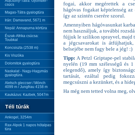
Alacsony-Tátra: Gyömbér-
fogai, akkor megérettek a cse
csúcs
hágóvas fogakat képtelenség az 
Magas-Tátra gyalogtúra
így az szintén cserére szorul.
Irán: Damavand, 5671 m
Amennyiben hágóvasunkat karban
Nepál: Annapurna körtúra
nem használjuk, a további rozsdá
Észak-Afrika csúcsa:
fújjuk le szilikon sprayvel, majd
Toubkal
a jégcsavarokat is átfújhatjuk
Koncsiszta (2538 m)
belsejébe nem fagy bele a jég! :)
Kis Viszóka
Tipp:
A Petzl Griptape-pel stabi
Dolomitok gyalogtúra
nyelén (19 mm szélességű és 1
elegendő), amely így biztonság
Naskalat - Nagy-Hagymás
gyalogtúra.
tartását, ezáltal pedig foko
megcsúszni a kezünket, és a hideg
Aletsch gleccser / Mönch
4099 m / Jungfrau 4158 m
Ha még nem tetted volna meg, olv
Kaukázus: Kazbek, 5047m
Téli túrák
Ankogel, 3254m
Rax-Alpok 1 napos hótalpas
túra