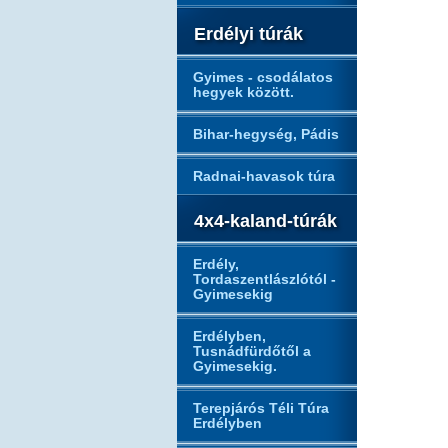
Erdélyi túrák
Gyimes - csodálatos
hegyek között.
Bihar-hegység, Pádis
Radnai-havasok túra
4x4-kaland-túrák
Erdély,
Tordaszentlászlótól -
Gyimesekig
Erdélyben,
Tusnádfürdőtől a
Gyimesekig.
Terepjárós Téli Túra
Erdélyben