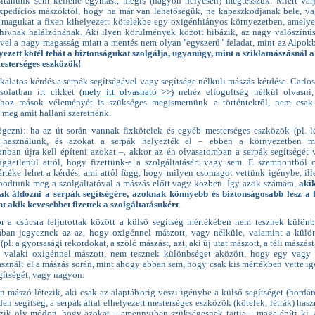
sítanunk sem kellene egymást, mégis (nagyon helyesen) megtesszük. Miért vár
xpedíciós mászóktól, hogy ha már van lehetőségük, ne kapaszkodjanak bele, v
k magukat a fixen kihelyezett kötelekbe egy oxigénhiányos környezetben, amely
 hívnak halálzónának. Aki ilyen körülmények között hibázik, az nagy valószínű
vel a nagy magasság miatt a mentés nem olyan ''egyszerű" feladat, mint az Alpok
lyezett kötél tehát a biztonságukat szolgálja, ugyanúgy, mint a sziklamászásnál a
mesterséges eszközök!
kalatos kérdés a serpák segítségével vagy segítsége nélküli mászás kérdése. Carlos
solatban írt cikkét (
mely itt olvasható >>
) nehéz elfogultság nélkül olvasni
táshoz mások véleményét is szükséges megismernünk a történtekről, nem csa
, meg amit hallani szeretnénk.
ögezni: ha az út során vannak fixkötelek és egyéb mesterséges eszközök (pl. lé
 használunk, és azokat a serpák helyezték el – ebben a környezetben m
nban újra kell építeni azokat –, akkor az én olvasatomban a serpák segítségét 
üggetlenül attól, hogy fizettünk-e a szolgáltatásért vagy sem. E szempontból 
értéke lehet a kérdés, ami attól függ, hogy milyen csomagot vettünk igénybe, ill
podtunk meg a szolgáltatóval a mászás előtt vagy közben. Így azok számára,
aki
ak áldozni a serpák segítségére, azoknak könnyebb és biztonságosabb lesz a f
nt akik kevesebbet fizettek a szolgáltatásukért
.
 a csúcsra feljutottak között a külső segítség mértékében nem tesznek különb
ában jegyeznek az az, hogy oxigénnel mászott, vagy nélküle, valamint a külö
(pl. a gyorsasági rekordokat, a szóló mászást, azt, aki új utat mászott, a téli mászást,
 valaki oxigénnel mászott, nem tesznek különbséget aközött, hogy egy vagy
asznált el a mászás során, mint ahogy abban sem, hogy csak kis mértékben vette i
gítségét, vagy nagyon.
n mászó létezik, aki csak az alaptáborig veszi igénybe a külső segítséget (hordár
n segítség, a serpák által elhelyezett mesterséges eszközök (kötelek, létrák) hasz
zik oly módon, hogy azokat – amennyiben szükségesnek tartja – maga építi ki,