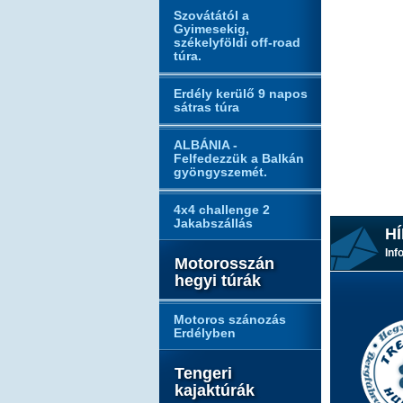
Szovátától a
Gyimesekig,
székelyföldi off-road
túra.
Erdély kerülő 9 napos
sátras túra
ALBÁNIA -
Felfedezzük a Balkán
gyöngyszemét.
4x4 challenge 2
Jakabszállás
HÍ
Inf
Motorosszán
hegyi túrák
Motoros szánozás
Erdélyben
Tengeri
kajaktúrák