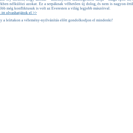
tékben nélkülözi azokat. Ez a serpáknak vélhetően új dolog, és nem is nagyon érti
óbb még konfliktusuk is volt az Everesten a világ legjobb mászóival.
t itt olvashatjátok el >>
y a leírtakon a vélemény-nyilvánítás előtt gondolkodjon el mindenki!