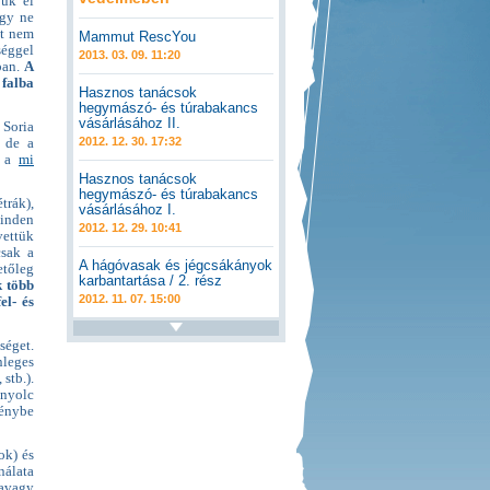
juk el
agy ne
et nem
Mammut RescYou
séggel
2013. 03. 09. 11:20
ban.
A
 falba
Hasznos tanácsok
hegymászó- és túrabakancs
vásárlásához II.
 Soria
2012. 12. 30. 17:32
, de a
k a
mi
Hasznos tanácsok
hegymászó- és túrabakancs
trák),
vásárlásához I.
inden
2012. 12. 29. 10:41
vettük
csak a
A hágóvasak és jégcsákányok
etőleg
karbantartása / 2. rész
k több
2012. 11. 07. 15:00
el- és
séget.
nleges
 stb.).
 nyolc
génybe
ok) és
nálata
 avagy