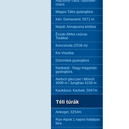
Alacsony-Tátra: Gyömbér-
csúcs
Magas-Tátra gyalogtúra
Irán: Damavand, 5671 m
Nepál: Annapurna körtúra
Észak-Afrika csúcsa:
Toubkal
Koncsiszta (2538 m)
Kis Viszóka
Dolomitok gyalogtúra
Naskalat - Nagy-Hagymás
gyalogtúra.
Aletsch gleccser / Mönch
4099 m / Jungfrau 4158 m
Kaukázus: Kazbek, 5047m
Téli túrák
Ankogel, 3254m
Rax-Alpok 1 napos hótalpas
túra