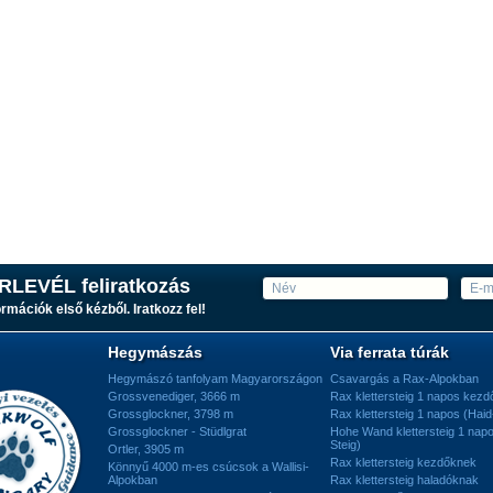
RLEVÉL feliratkozás
ormációk első kézből. Iratkozz fel!
Hegymászás
Via ferrata túrák
Hegymászó tanfolyam Magyarországon
Csavargás a Rax-Alpokban
Grossvenediger, 3666 m
Rax klettersteig 1 napos kez
Grossglockner, 3798 m
Rax klettersteig 1 napos (Haid
Grossglockner - Stüdlgrat
Hohe Wand klettersteig 1 nap
Steig)
Ortler, 3905 m
Rax klettersteig kezdőknek
Könnyű 4000 m-es csúcsok a Wallisi-
Alpokban
Rax klettersteig haladóknak