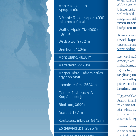
– és bizto
akkor az e
Monte Rosa "light" -
biztosítsá
Spagetti túra
véletlenül
A Monte Rosa csoport 4000
meghal, mi
méteres csúcsai
fixen kihe
beépített 
Wallisi-Alpok: Tíz 4000-es
egy hét alatt
A másik sar
ezzel kapc
Wildspitze, 3772 m
tisztánlá
verziónkat
Breithorn, 4164m
Le kell sz
Mont Blanc, 4810 m
amelyeket
Matterhorn, 4478m
mászószezo
igénybe, f
Magas-Tátra: Három csúcs
segítség m
egy nap alatt
miben álla
pénzt tudn
Lomnici-csúcs, 2634 m
lejutás, mi
Gerlachfalvi-csúcs: A
Ugyanakkor
Kárpátok teteje
Amit által
Similaun, 3606 m
rekordokat 
Ha viszont
Ararát, 5137 m
palackot h
a serpák se
Kaukázus: Elbrusz, 5642 m
Kevés olya
Zöld-tavi-csúcs, 2526 m
onnan minde
nélkül más