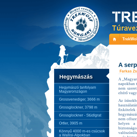
TrekWol
A serp
Farkas Zs
Hegymászás
A ,,Magyar
napokban t
Hegymászó tanfolyam
nem szeret
Magyarországon
eltérő vag
Grossvenediger, 3666 m
Az írásokb
használat
Grossglockner, 3798 m
fixkötelek 
hegymászás
Grossglockner - Stüdlgrat
nem célszer
Ortler, 3905 m
helyen a 
biztonság
Könnyű 4000 m-es csúcsok
valószínűl
a Wallisi-Alpokban