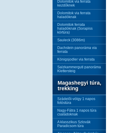
Dolomitok via ferrata
kezdőknek
Dolomitok via ferrata
haladóknak
Dolomitok ferrata
haladóknak (Sorapiss
körtúra)
Sauleck (3086m)
Dachstein panoráma via
ferrata
Königsjodler via ferrata
Salzkammerguti panoráma
Klettersteig
Magashegyi túra,
trekking
Szádelői-völgy 1 napos
fotóstúra
Nagy-Fátra 1 napos túra
családoknak
A klasszikus Szlovák
Paradicsom túra