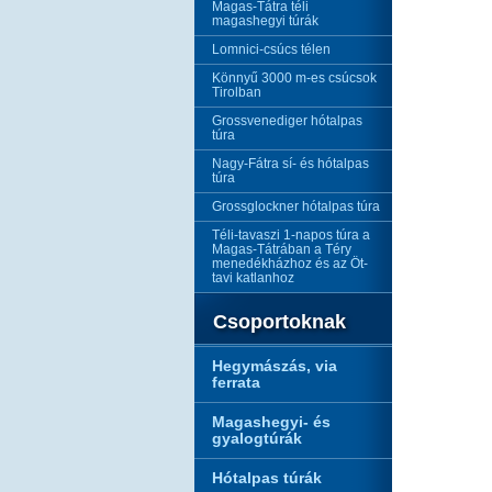
Magas-Tátra téli
magashegyi túrák
Lomnici-csúcs télen
Könnyű 3000 m-es csúcsok
Tirolban
Grossvenediger hótalpas
túra
Nagy-Fátra sí- és hótalpas
túra
Grossglockner hótalpas túra
Téli-tavaszi 1-napos túra a
Magas-Tátrában a Téry
menedékházhoz és az Öt-
tavi katlanhoz
Csoportoknak
Hegymászás, via
ferrata
Magashegyi- és
gyalogtúrák
Hótalpas túrák