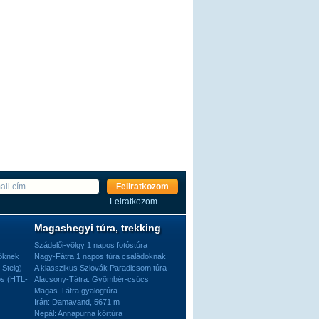
Feliratkozom
Leiratkozom
Magashegyi túra, trekking
Szádelői-völgy 1 napos fotóstúra
dőknek
Nagy-Fátra 1 napos túra családoknak
-Steig)
A klasszikus Szlovák Paradicsom túra
os (HTL-
Alacsony-Tátra: Gyömbér-csúcs
Magas-Tátra gyalogtúra
Irán: Damavand, 5671 m
Nepál: Annapurna körtúra