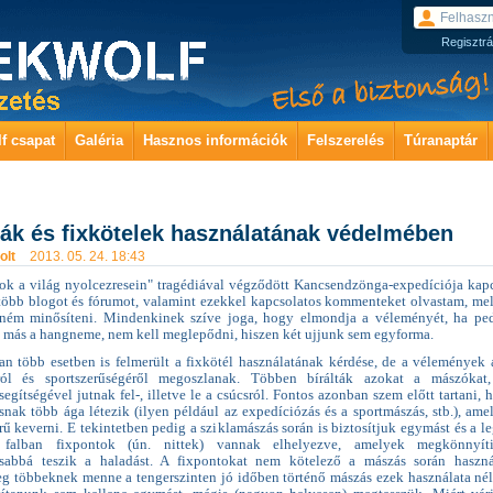
Regisztrá
f csapat
Galéria
Hasznos információk
Felszerelés
Túranaptár
ák és fixkötelek használatának védelmében
olt
2013. 05. 24. 18:43
ok a világ nyolcezresein" tragédiával végződött Kancsendzönga-expedíciója kap
öbb blogot és fórumot, valamint ezekkel kapcsolatos kommenteket olvastam, me
ném minősíteni. Mindenkinek szíve joga, hogy elmondja a véleményét, ha pe
y más a hangneme, nem kell meglepődni, hiszen két ujjunk sem egyforma.
an több esetben is felmerült a fixkötél használatának kérdése, de a vélemények
áról és sportszerűségéről megoszlanak. Többen bírálták azokat a mászókat,
segítségével jutnak fel-, illetve le a csúcsról. Fontos azonban szem előtt tartani, 
nak több ága létezik (ilyen például az expedíciózás és a sportmászás, stb.), ame
ű keverni. E tekintetben pedig a sziklamászás során is biztosítjuk egymást és a l
falban fixpontok (ún. nittek) vannak elhelyezve, amelyek megkönnyít
osabbá teszik a haladást. A fixpontokat nem kötelező a mászás során haszn
eg többeknek menne a tengerszinten jó időben történő mászás ezek használata nél