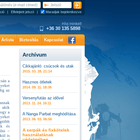
ció
|
Elfelejtett jelszó
|
Maradjak bejelentkezve
Hívj minket!
+36 30 135 5898
Árlista
Biztosítás
Kapcsolat
Archívum
Cikkajánló: csúcsok és utak
2015. 03. 28. 21:14
csán a
Hasznos ötletek
lyeket
2014. 09. 11. 18:36
dig az
Versenyfutás az idővel
 annak
2013. 11. 24. 16:11
 akik
hogy a
A Nanga Parbat meghódítása
lyeket
2013. 06. 03. 06:56
egtöbb
ik és
A serpák és fixkötelek
álni –
használatának
kül is
védelmében