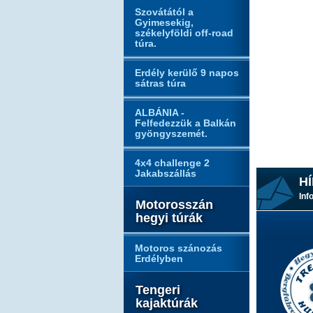
Szovátától a
Gyimesekig,
székelyföldi off-road
túra.
Erdély kerülő 9 napos
sátras túra
ALBÁNIA -
Felfedezzük a Balkán
gyöngyszemét.
4x4 challenge 2
Jakabszállás
HÍ
Inf
Motorosszán
hegyi túrák
Motoros szánozás
Erdélyben
Tengeri
kajaktúrák