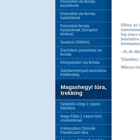
Dolomitok via ferrata
kezdőknek
Dolomitok via ferrata
haladóknak
Ebben az 
Dolomitok ferrata
winterraum
haladóknak (Sorapiss
körtúra)
ban nincs 
bekészítve.
Sauleck (3086m)
körülménye
Dachstein panoráma via
- Jó, de ak
ferrata
Túraidény: 
Königsjodler via ferrata
Március el
Salzkammerguti panoráma
Klettersteig
Magashegyi túra,
trekking
Szádelői-völgy 1 napos
fotóstúra
Nagy-Fátra 1 napos túra
családoknak
A klasszikus Szlovák
Paradicsom túra