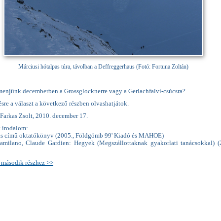
Márciusi hótalpas túra, távolban a Deffreggerhaus (Fotó: Fortuna Zoltán)
 menjünk decemberben a Grossglocknerre vagy a Gerlachfalvi-csúcsra?
ésre a választ a következő részben olvashatjátok.
 Farkas Zsolt, 2010. december 17.
t irodalom:
s című oktatókönyv (2005., Földgömb 99' Kiadó és MAHOE)
amilano, Claude Gardien: Hegyek (Megszállottaknak gyakorlati tanácsokkal) (
a második részhez >>