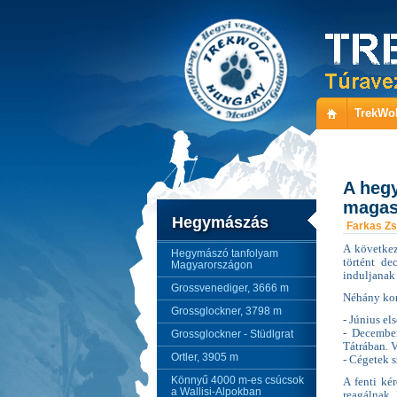
TrekWol
A hegy
magas
Hegymászás
Farkas Zs
A következ
Hegymászó tanfolyam
történt de
Magyarországon
induljanak 
Grossvenediger, 3666 m
Néhány kon
Grossglockner, 3798 m
- Június e
- Decembe
Grossglockner - Stüdlgrat
Tátrában. V
Ortler, 3905 m
- Cégetek 
Könnyű 4000 m-es csúcsok
A fenti ké
a Wallisi-Alpokban
reagálnak.