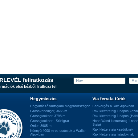
RLEVÉL feliratkozás
ormációk első kézből. Iratkozz fel!
Hegymászás
Via ferrata túrák
Hegymászó tanfolyam Magyarországon
Csavargás a Rax-Alpokban
Grossvenediger, 3666 m
Rax klettersteig 1 napos kez
Grossglockner, 3798 m
Rax klettersteig 1 napos (Haid
Grossglockner - Stüdlgrat
Hohe Wand klettersteig 1 nap
Steig)
Ortler, 3905 m
Rax klettersteig kezdőknek
Könnyű 4000 m-es csúcsok a Wallisi-
Alpokban
Rax klettersteig haladóknak