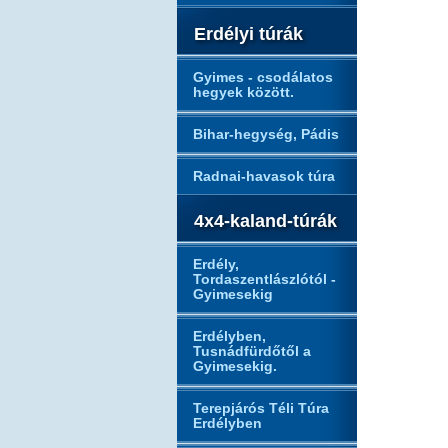
Erdélyi túrák
Gyimes - csodálatos
hegyek között.
Bihar-hegység, Pádis
Radnai-havasok túra
4x4-kaland-túrák
Erdély,
Tordaszentlászlótól -
Gyimesekig
Erdélyben,
Tusnádfürdőtől a
Gyimesekig.
Terepjárós Téli Túra
Erdélyben