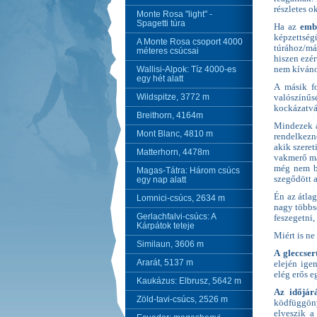
részletes ok
Monte Rosa "light" -
Spagetti túra
Ha az
emb
képzettsé
A Monte Rosa csoport 4000
túrához/más
méteres csúcsai
hiszen ezé
Wallisi-Alpok: Tíz 4000-es
nem kívánok
egy hét alatt
A másik f
Wildspitze, 3772 m
valószínű
kockázatvál
Breithorn, 4164m
Mindezek a
Mont Blanc, 4810 m
rendelkezn
akik szeret
Matterhorn, 4478m
vakmerő ma
még nem bi
Magas-Tátra: Három csúcs
szegődött a
egy nap alatt
Én az átla
Lomnici-csúcs, 2634 m
nagy többsé
Gerlachfalvi-csúcs: A
feszegetni,
Kárpátok teteje
Miért is ne
Similaun, 3606 m
A gleccser
Ararát, 5137 m
elején ig
elég erős 
Kaukázus: Elbrusz, 5642 m
Az időjár
Zöld-tavi-csúcs, 2526 m
ködfüggöny
elveszik a