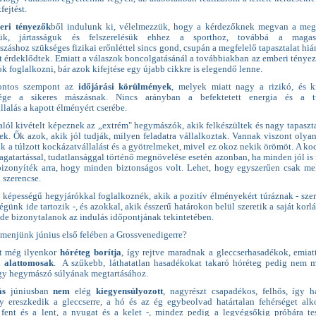
fejtést.
eri tényezők
ből indulunk ki, vélelmezzük, hogy a kérdezőknek megvan a meg
gük, jártasságuk és felszerelésük ehhez a sporthoz, továbbá a magas
záshoz szükséges fizikai erőnléttel sincs gond, csupán a megfelelő tapasztalat hiá
rt érdeklődtek. Emiatt a válaszok boncolgatásánál a továbbiakban az emberi ténye
 foglalkozni, bár azok kifejtése egy újabb cikkre is elegendő lenne.
ontos szempont az
időjárási körülmények
, melyek miatt nagy a rizikó, és k
sége a sikeres mászásnak. Nincs arányban a befektetett energia és a tú
lalás a kapott élményért cserébe.
lól kivételt képeznek az „extrém" hegymászók, akik felkészültek és nagy tapaszta
ek. Ők azok, akik jól tudják, milyen feladatra vállalkoztak. Vannak viszont olyan
ik a túlzott kockázatvállalást és a gyötrelmeket, mivel ez okoz nekik örömöt. A ko
gatartással, tudatlansággal történő megnövelése esetén azonban, ha minden jól is
zonyíték arra, hogy minden biztonságos volt. Lehet, hogy egyszerűen csak me
 szerencse.
g képességű hegyjárókkal foglalkoznék, akik a pozitív élményekért túráznak - sze
günk ide tartozik -, és azokkal, akik ésszerű határokon belül szeretik a saját korlá
 de bizonytalanok az indulás időpontjának tekintetében.
 menjünk június első felében a Grossvenedigerre?
t
még ilyenkor
hóréteg borítja
, így rejtve maradnak a gleccserhasadékok, emiat
en
alattomosak
. A szűkebb, láthatatlan hasadékokat takaró hóréteg pedig nem 
egy hegymászó súlyának megtartásához.
ás
júniusban
nem
elég
kiegyensúlyozott
, nagyrészt csapadékos, felhős, így 
 ereszkedik a gleccserre, a hó és az ég egybeolvad határtalan fehérséget alk
 fent és a lent, a nyugat és a kelet -, mindez pedig a legvégsőkig próbára te