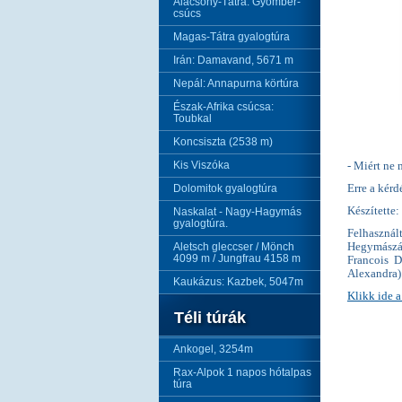
Alacsony-Tátra: Gyömbér-
csúcs
Magas-Tátra gyalogtúra
Irán: Damavand, 5671 m
Nepál: Annapurna körtúra
Észak-Afrika csúcsa:
Toubkal
Koncsiszta (2538 m)
Kis Viszóka
- Miért ne
Dolomitok gyalogtúra
Erre a kérd
Készítette:
Naskalat - Nagy-Hagymás
gyalogtúra.
Felhasznál
Aletsch gleccser / Mönch
Hegymászá
4099 m / Jungfrau 4158 m
Francois D
Alexandra)
Kaukázus: Kazbek, 5047m
Klikk ide 
Téli túrák
Ankogel, 3254m
Rax-Alpok 1 napos hótalpas
túra