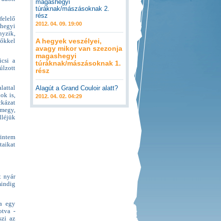
magashegyi
túráknak/mászásoknak 2.
rész
felelő
2012. 04. 09. 19:00
hegyi
nyzik,
A hegyek veszélyei,
zőkkel
avagy mikor van szezonja
magashegyi
icsi a
túráknak/mászásoknak 1.
lzott
rész
lattal
Alagút a Grand Couloir alatt?
ok is,
2012. 04. 02. 04:29
ckázat
 megy,
lléjük
rintem
taikat
t nyár
mindig
ha egy
otva -
szi az