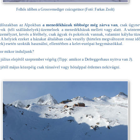
Felhős időben a Grossvenediger csúcsgerince (Fotó: Farkas Zsolt)
időszakban az Alpokban
a menedékházak többsége még zárva van
, csak úgyne
-ok (téli szálláshelyek) üzemelnek a menedékházak mellett vagy alatt. A winter
személyzet, kevés a férőhely, csak ágyak és pokrócok vannak, valamint kályha tüz
 A helyiek ezeket a házakat általában csak veszély (hirtelen megváltozott rossz idő
k) esetén szokták használni, ellentétben a kelet-európai hegymászókkal.
kor mikor induljunk?
július elejétől szeptember végéig (Tipp: amikor a Defreggerhaus nyitva van J).
ejétől május közepéig csak túrasível vagy hótalppal érdemes nekivágni.