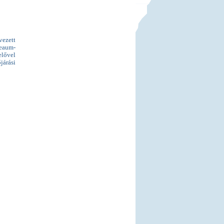
vezett
reaum-
elővel
járási