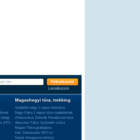
Feliratkozom
Leiratkozom
Magashegyi túra, trekking
Szádelői-völgy 1 napos fotóstúra
dőknek
Nagy-Fátra 1 napos túra családoknak
-Steig)
A klasszikus Szlovák Paradicsom túra
os (HTL-
Alacsony-Tátra: Gyömbér-csúcs
Magas-Tátra gyalogtúra
Irán: Damavand, 5671 m
Nepál: Annapurna körtúra