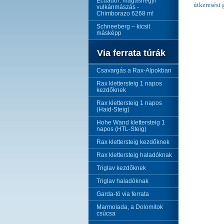
Ecuador: magashegyi
útkeresési 
vulkánmászás -
Chimborazo 6268 m!
Schneeberg – kicsit
másképp
Via ferrata túrák
Csavargás a Rax-Alpokban
Rax klettersteig 1 napos
kezdőknek
Rax klettersteig 1 napos
(Haid-Steig)
Hohe Wand klettersteig 1
napos (HTL-Steig)
Rax klettersteig kezdőknek
Rax klettersteig haladóknak
Triglav kezdőknek
Triglav haladóknak
Garda-tó via ferrata
Marmolada, a Dolomitok
csúcsa