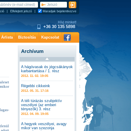
ció
|
Elfelejtett jelszó
|
Maradjak bejelentkezve
Hívj minket!
+36 30 135 5898
Árlista
Biztosítás
Kapcsolat
Archívum
A hágóvasak és jégcsákányok
karbantartása / 1. rész
2012. 11. 02. 19:05
aleset
Régebbi cikkeink
 mikor
2012. 05. 31. 17:16
A téli túrázás szubjektív
veszélyei (az emberi
tényezők) 3. rész
agas-
2012. 04. 09. 19:05
A hegyek veszélyei, avagy
tlenül
mikor van szezonja
 adott