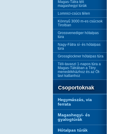
Magas-Tátra téli
magashegyi túrák
Lomnici-csúcs télen
Könnyű 3000 m-es csúcsok
Tirolban
Grossvenediger hótalpas
túra
Nagy-Fátra sí- és hótalpas
túra
Grossglockner hótalpas túra
Téli-tavaszi 1-napos túra a
Magas-Tátrában a Téry
menedékházhoz és az Öt-
tavi katlanhoz
Csoportoknak
Hegymászás, via
ferrata
Magashegyi- és
gyalogtúrák
Hótalpas túrák