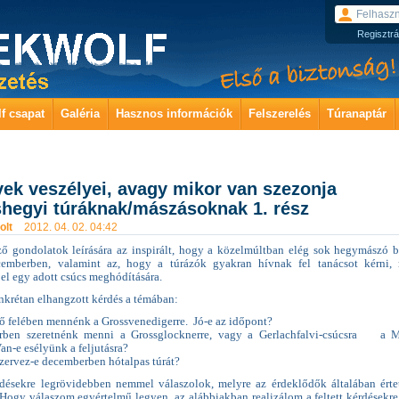
Regisztrá
f csapat
Galéria
Hasznos információk
Felszerelés
Túranaptár
ek veszélyei, avagy mikor van szezonja
hegyi túráknak/mászásoknak 1. rész
olt
2012. 04. 02. 04:42
ő gondolatok leírására az inspirált, hogy a közelmúltban elég sok hegymászó b
cemberben, valamint az, hogy a túrázók gyakran hívnak fel tanácsot kérni,
el egy adott csúcs meghódítására.
krétan elhangzott kérdés a témában:
lső felében mennénk a Grossvenedigerre. Jó-e az időpont?
rben szeretnénk menni a Grossglocknerre, vagy a Gerlachfalvi-csúcsra a M
an-e esélyünk a feljutásra?
szervez-e decemberben hótalpas túrát?
rdésekre legrövidebben nemmel válaszolok, melyre az érdeklődők általában érte
 Hogy válaszom egyértelmű legyen, az alábbiakban realizálom a feltett kérdésekre