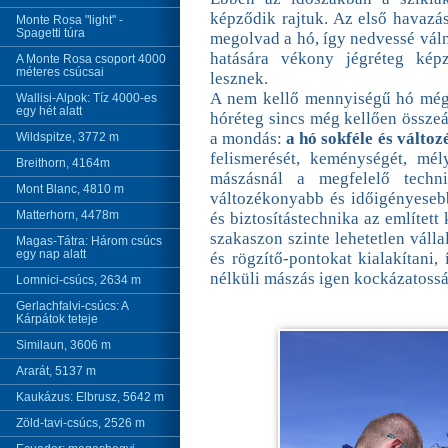
képződik rajtuk. Az első havazá
Monte Rosa "light" -
Spagetti túra
megolvad a hó, így nedvessé vál
hatására vékony jégréteg képz
A Monte Rosa csoport 4000
méteres csúcsai
lesznek.
A nem kellő mennyiségű hó még 
Wallisi-Alpok: Tíz 4000-es
egy hét alatt
hóréteg sincs még kellően össze
a mondás:
a hó sokféle és válto
Wildspitze, 3772 m
felismerését, keménységét, mély
Breithorn, 4164m
mászásnál a megfelelő techni
Mont Blanc, 4810 m
változékonyabb és időigényeseb
Matterhorn, 4478m
és biztosítástechnika az említett
szakaszon szinte lehetetlen váll
Magas-Tátra: Három csúcs
egy nap alatt
és rögzítő-pontokat kialakítani, 
nélküli mászás igen kockázatossá
Lomnici-csúcs, 2634 m
Gerlachfalvi-csúcs: A
Kárpátok teteje
Similaun, 3606 m
Ararát, 5137 m
Kaukázus: Elbrusz, 5642 m
Zöld-tavi-csúcs, 2526 m