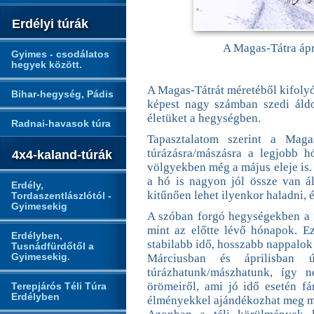
Erdélyi túrák
A Magas-Tátra ápri
Gyimes - csodálatos
hegyek között.
A Magas-Tátrát méretéből kifolyó
Bihar-hegység, Pádis
képest nagy számban szedi áldo
életüket a hegységben.
Radnai-havasok túra
Tapasztalatom szerint a Maga
túrázásra/mászásra a legjobb 
4x4-kaland-túrák
völgyekben még a május eleje is. 
a hó is nagyon jól össze van á
Erdély,
kitűnően lehet ilyenkor haladni,
Tordaszentlászlótól -
Gyimesekig
A szóban forgó hegységekben a f
mint az előtte lévő hónapok. E
Erdélyben,
stabilabb idő, hosszabb nappalok 
Tusnádfürdőtől a
Gyimesekig.
Márciusban és áprilisban ú
túrázhatunk/mászhatunk, így 
örömeiről, ami jó idő esetén fá
Terepjárós Téli Túra
Erdélyben
élményekkel ajándékozhat meg m