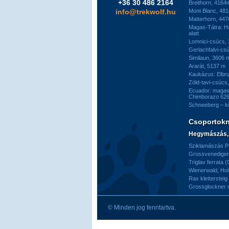
+36 30 486 2164
Breithorn, 4164
info@trekwolf.hu
Mont Blanc, 48
Matterhorn, 44
Magas-Tátra: H
alatt
Lomnici-csúcs,
Gerlachfalvi-csú
Similaun, 3606 
Ararát, 5137 m
Kaukázus: Elbr
Zöld-tavi-csúcs
Ecuador: magas
Chimborazo 626
Schneeberg – k
Csoportok
Hegymászás, 
Sziklamászás Pe
Grossvenediger 
Triglav ferrata 
Wienerwald, H
Rax kletterstei
Grossglockner
© Minden jog fenntartva.