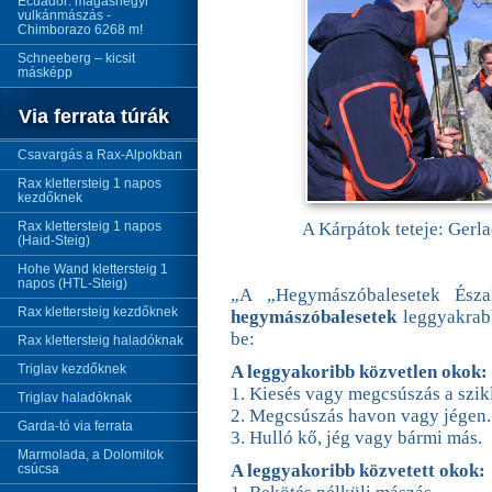
Ecuador: magashegyi
vulkánmászás -
Chimborazo 6268 m!
Schneeberg – kicsit
másképp
Via ferrata túrák
Csavargás a Rax-Alpokban
Rax klettersteig 1 napos
kezdőknek
Rax klettersteig 1 napos
A Kárpátok teteje: Gerla
(Haid-Steig)
Hohe Wand klettersteig 1
napos (HTL-Steig)
„A „Hegymászóbalesetek Észak
Rax klettersteig kezdőknek
hegymászóbalesetek
leggyakrab
be:
Rax klettersteig haladóknak
Triglav kezdőknek
A leggyakoribb közvetlen okok:
1. Kiesés vagy megcsúszás a szik
Triglav haladóknak
2. Megcsúszás havon vagy jégen.
Garda-tó via ferrata
3. Hulló kő, jég vagy bármi más.
Marmolada, a Dolomitok
A leggyakoribb közvetett okok:
csúcsa