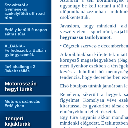
Azonban a téli körülmények kö
Szovátától a
ugyanúgy be kell tartani a téli 
Gyimesekig,
időpontban/szezonban indulu
székelyföldi off-road
csökkentettük.
túra.
Javaslom, hogy mindenki, ak
Erdély kerülő 9 napos
veszélytelen – sport iránt,
saját 
sátras túra
hegymászó tanfolyamot
.
• Cégetek szervez-e decemberben 
ALBÁNIA -
Felfedezzük a Balkán
A korábbiakban kifejtettek miat
gyöngyszemét.
környező magashegyekben (Nagy-
mert ilyenkor ezekben a térségekb
4x4 challenge 2
Jakabszállás
kevés a lehullott hó mennyisé
tendencia, hogy decemberben eze
Motorosszán
Első hótalpas túránk januárban l
hegyi túrák
Remélem, sikerült a hegyek sa
figyelmet. Komolyan véve ezeke
Motoros szánozás
kitartással és gyakorlott társak 
Erdélyben
élményekben lehet részetek.
Egy túra ugyanis akkor mondhat
Tengeri
mindenki elégedett. E tekintetbe
kajaktúrák