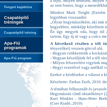
a lejtő, milyen nehezen, milyen
az sem fontos, hogy a menedékhá
Tengeri kajaktúra
Mindezt Mark Twight (Extrém h
legjobban visszaadni:
Csapatépítő
tréningek
„Olyan hegymászóként, aki már nag
hegyekben, másképp közelítem m
Én úgy megyek oda, hogy túl a
Csapatépítő tréning
tartom. Egy új út vagy a csúcs m
Apa-Fiú
A következő részben a téli tú
programok
tényezőket) veszem górcső alá.
- Hogyan csökkentsük a kockázato
- Hogyan készüljünk fel a téli túr
Apa-Fiú program
- Milyen felszerelést vigyünk m
- Hegyi vezetővel vagy anélkül v
Ezekre a kérdésekre a választ a 
Készítette: Farkas Zsolt, 2010. d
A témában felhasznált és javasolt
Hegymászás című oktatókönyv (
Kurt Winkler - Hans-Peter Bre
(Cser Kiadó, 2010)