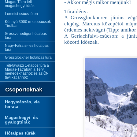
- Akkor mégis mikor menjünk?
Magas-Tátra téli
magashegyi túrák
Túraidény:
Lomnici-csúcs télen
A Grossglockneren június végé
Könnyű 3000 m-es csúcsok
elejéig. Március közepétől máju
Tirolban
érdemes nekivágni (Tipp: amikor 
Grossvenediger hótalpas
A Gerlachfalvi-csúcson: a júniu
túra
közötti időszak.
Nagy-Fátra sí- és hótalpas
túra
Grossglockner hótalpas túra
Téli-tavaszi 1-napos túra a
Magas-Tátrában a Téry
menedékházhoz és az Öt-
tavi katlanhoz
Csoportoknak
Hegymászás, via
ferrata
Magashegyi- és
gyalogtúrák
Hótalpas túrák