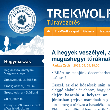
TrekWolf csapat
Galéria
Haszno
A hegyek veszélyei,
magashegyi túráknak
Hegymászás
Farkas Zsolt
2012. 04. 09. 19:00
Hegymászó tanfolyam
• Miért ne menjünk decemberben
Magyarországon
csúcsra?
Grossvenediger, 3666 m
Ősszel, az első hóesések után,
Grossglockner, 3798 m
eléggé alakult át ahhoz, hogy 
Grossglockner - Stüdlgrat
elején hasonló a helyzet a
z 
Ortler, 3905 m
júniusban
(rejtve maradnak a g
tartja meg a túrázót a hasadékot t
Könnyű 4000 m-es csúcsok
a Wallisi-Alpokban
Ebben az időszakban a sziklá