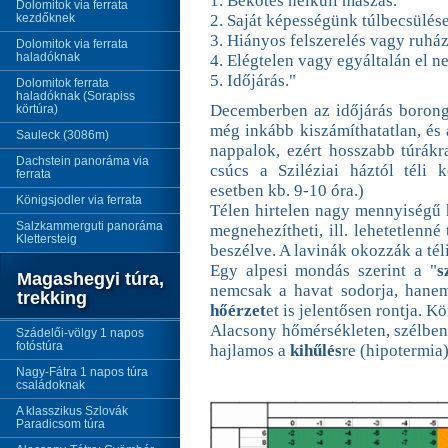
1. Bekötés nélküli mászás.
Dolomitok via ferrata
kezdőknek
2. Saját képességünk túlbecsülése
3. Hiányos felszerelés vagy ruház
Dolomitok via ferrata
haladóknak
4. Elégtelen vagy egyáltalán el ne
5. Időjárás."
Dolomitok ferrata
haladóknak (Sorapiss
Decemberben az időjárás borongó
körtúra)
még inkább kiszámíthatatlan, és 
Sauleck (3086m)
nappalok, ezért hosszabb túrákr
Dachstein panoráma via
csúcs a Sziléziai háztól téli 
ferrata
esetben kb. 9-10 óra.)
Königsjodler via ferrata
Télen hirtelen nagy mennyiségű 
Salzkammerguti panoráma
megnehezítheti, ill. lehetetlenné
Klettersteig
beszélve. A lavinák okozzák a téli
Egy alpesi mondás szerint a "
s
Magashegyi túra,
nemcsak a havat sodorja, hanem
trekking
hőérzet
et is jelentősen rontja.
Alacsony hőmérsékleten, szélben
Szádelői-völgy 1 napos
fotóstúra
hajlamos a
kihűlés
re (hipotermia)
Nagy-Fátra 1 napos túra
családoknak
A klasszikus Szlovák
Paradicsom túra