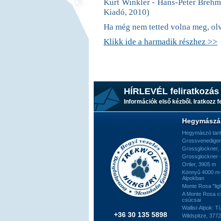
Kurt Winkler - Hans-Peter Brehm
Kiadó, 2010)
Ha még nem tetted volna meg, ol
Klikk ide a harmadik részhez >>
HÍRLEVÉL feliratkozás
Információk első kézből. Iratkozz fe
Hegymászá
Hegymászó tan
Grossvenediger
Grossglockner,
Grossglockner -
Ortler, 3905 m
Könnyű 4000 m-e
Alpokban
Monte Rosa "ligh
A Monte Rosa c
csúcsai
Wallisi-Alpok: T
+36 30 135 5898
Wildspitze, 377