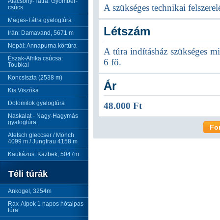
Alacsony-Tátra: Gyömbér-
A szükséges technikai felszerelé
csúcs
Magas-Tátra gyalogtúra
Létszám
Irán: Damavand, 5671 m
Nepál: Annapurna körtúra
A túra indításház szükséges mi
Észak-Afrika csúcsa:
6 fő.
Toubkal
Koncsiszta (2538 m)
Ár
Kis Viszóka
Dolomitok gyalogtúra
48.000 Ft
Naskalat - Nagy-Hagymás
gyalogtúra.
Fo
Aletsch gleccser / Mönch
4099 m / Jungfrau 4158 m
Kaukázus: Kazbek, 5047m
Téli túrák
Ankogel, 3254m
Rax-Alpok 1 napos hótalpas
túra