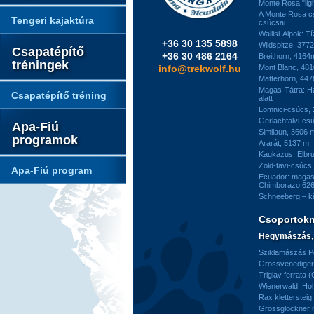
Monte Rosa "ligh
A Monte Rosa c
Tengeri kajaktúra
csúcsai
Wallisi-Alpok: T
+36 30 135 5898
Wildspitze, 377
Csapatépítő
+36 30 486 2164
Breithorn, 4164
tréningek
info@trekwolf.hu
Mont Blanc, 48
Matterhorn, 44
Magas-Tátra: H
Csapatépítő tréning
alatt
Lomnici-csúcs,
Gerlachfalvi-csú
Apa-Fiú
Similaun, 3606 
programok
Ararát, 5137 m
Kaukázus: Elbr
Zöld-tavi-csúcs
Apa-Fiú program
Ecuador: magas
Chimborazo 626
Schneeberg – k
Csoportok
Hegymászás, 
Sziklamászás Pe
Grossvenediger 
Triglav ferrata 
Wienerwald, H
Rax kletterstei
Grossglockner