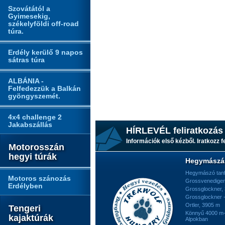
Szovátától a
Gyimesekig,
székelyföldi off-road
túra.
Erdély kerülő 9 napos
sátras túra
ALBÁNIA -
Felfedezzük a Balkán
gyöngyszemét.
4x4 challenge 2
Jakabszállás
HÍRLEVÉL feliratkozás
Információk első kézből. Iratkozz fe
Motorosszán
hegyi túrák
Hegymászá
Hegymászó tan
Motoros szánozás
Grossvenediger
Erdélyben
Grossglockner,
Grossglockner -
Ortler, 3905 m
Tengeri
Könnyű 4000 m-e
kajaktúrák
Alpokban