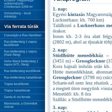
Ecuador: magashegyi
vulkánmászás -
Chimborazo 6268 m!
1. nap:
Schneeberg – kicsit
Egyéni
kiutazás
Magyarországr
másképp
Lucknerhaus: kb. 700 km)
Találkozó a
Lucknerhaus me
Via ferrata túrák
órakor.
Csavargás a Rax-Alpokban
Innen kb. 2-3 óra alatt fel
(2802 m), ahol az éjszakát tölt
Rax klettersteig 1 napos
kezdőknek
2. nap:
Rax klettersteig 1 napos
Stüdlhütte menedékház – 
(Haid-Steig)
(3451 m)
– Grossglockner
(37
Hohe Wand klettersteig 1
napos (HTL-Steig)
Kora hajnali indulás után kb. 
Rax klettersteig kezdőknek
Hütte menedékházat, ahonnan 
Grossglockne
r (3798 m) csúcs
Rax klettersteig haladóknak
Scharte-nél nem lesz részünk 
Triglav kezdőknek
a megtett úton megyünk vissza
Triglav haladóknak
Menetidő: kb. 8 óra
Garda-tó via ferrata
Szállás: a Stüdlhütte menedé
Marmolada, a Dolomitok
3. nap:
csúcsa