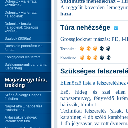
Stüdlhütte menedékház – L
Dolomitok via ferrata
kezdőknek
A reggelit követően lemegyü
Dolomitok via ferrata
haza
.
haladóknak
Dolomitok ferrata
Túra nehézsége
haladóknak (Sorapiss
körtúra)
Grossglockner mászás: PD, I-I
Sauleck (3086m)
Dachstein panoráma via
Technika:
ferrata
Königsjodler via ferrata
Kondíció:
Salzkammerguti panoráma
Klettersteig
Szükséges felszerel
Magashegyi túra,
Ellenőrző lista a felszereléshez
trekking
Eső, hideg és szél ellen 
Szádelői-völgy 1 napos
napszemüveg, fényvédő krém, 
fotóstúra
hátizsák, túrabot.
Nagy-Fátra 1 napos túra
Technikai felszerelés (sisak
családoknak
karabiner, 4 db szóló karabiner
A klasszikus Szlovák
Paradicsom túra
1 db jégcsavar, varrott dyneema