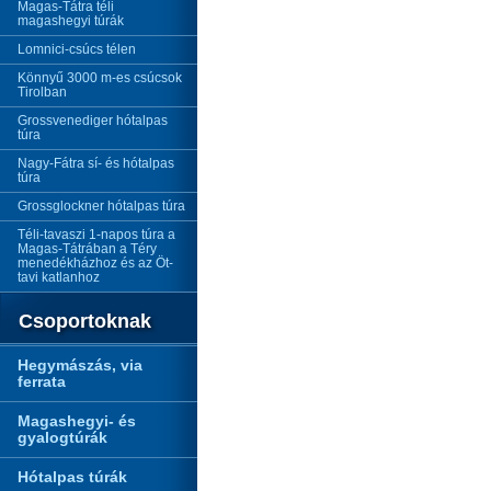
Magas-Tátra téli
magashegyi túrák
Lomnici-csúcs télen
Könnyű 3000 m-es csúcsok
Tirolban
Grossvenediger hótalpas
túra
Nagy-Fátra sí- és hótalpas
túra
Grossglockner hótalpas túra
Téli-tavaszi 1-napos túra a
Magas-Tátrában a Téry
menedékházhoz és az Öt-
tavi katlanhoz
Csoportoknak
Hegymászás, via
ferrata
Magashegyi- és
gyalogtúrák
Hótalpas túrák