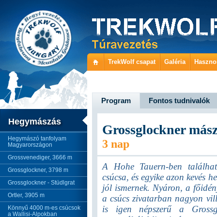
TrekWolf csapat
Galéria
Haszno
Program
Fontos tudnivalók
Hegymászás
Grossglockner más
Hegymászó tanfolyam
3 nap
Magyarországon
Grossvenediger, 3666 m
A Hohe Tauern-ben találhat
Grossglockner, 3798 m
csúcsa, és egyike azon kevés h
Grossglockner - Stüdlgrat
jól ismernek. Nyáron, a főidén
Ortler, 3905 m
a csúcs zivatarban nagyon vi
is igen népszerű a Grossg
Könnyű 4000 m-es csúcsok
a Wallisi-Alpokban