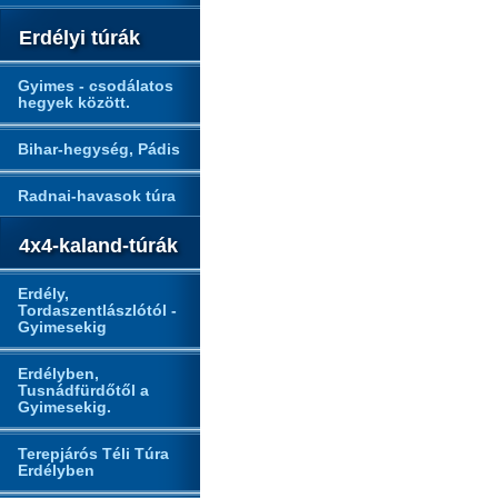
Erdélyi túrák
Gyimes - csodálatos
hegyek között.
Bihar-hegység, Pádis
Radnai-havasok túra
4x4-kaland-túrák
Erdély,
Tordaszentlászlótól -
Gyimesekig
Erdélyben,
Tusnádfürdőtől a
Gyimesekig.
Terepjárós Téli Túra
Erdélyben