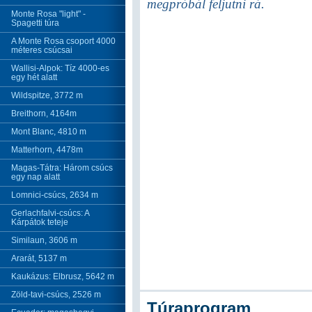
megpróbál feljutni rá.
Monte Rosa "light" -
Spagetti túra
A Monte Rosa csoport 4000
méteres csúcsai
Wallisi-Alpok: Tíz 4000-es
egy hét alatt
Wildspitze, 3772 m
Breithorn, 4164m
Mont Blanc, 4810 m
Matterhorn, 4478m
Magas-Tátra: Három csúcs
egy nap alatt
Lomnici-csúcs, 2634 m
Gerlachfalvi-csúcs: A
Kárpátok teteje
Similaun, 3606 m
Ararát, 5137 m
Kaukázus: Elbrusz, 5642 m
Zöld-tavi-csúcs, 2526 m
Túraprogram