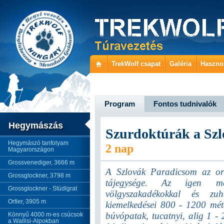
TrekWolf csapat
Galéria
Haszno
Program
Fontos tudnivalók
Hegymászás
Szurdoktúrák a Szl
Hegymászó tanfolyam
2 nap
Magyarországon
Grossvenediger, 3666 m
A Szlovák Paradicsom az ors
Grossglockner, 3798 m
tájegysége. Az igen mél
Grossglockner - Stüdlgrat
völgyszakadékokkal és zuh
Ortler, 3905 m
kiemelkedései 800 - 1200 mét
búvópatak, tucatnyi, alig 1 - 
Könnyű 4000 m-es csúcsok
a Wallisi-Alpokban