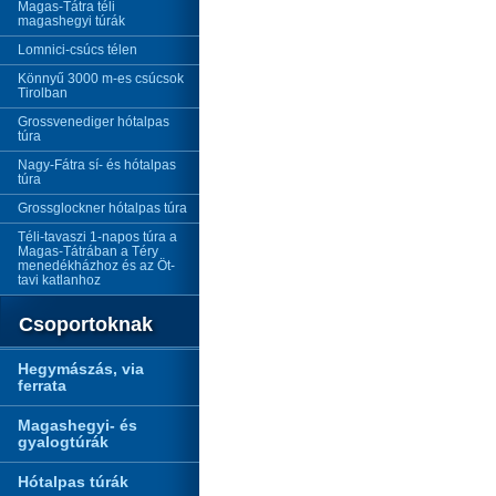
Magas-Tátra téli
magashegyi túrák
Lomnici-csúcs télen
Könnyű 3000 m-es csúcsok
Tirolban
Grossvenediger hótalpas
túra
Nagy-Fátra sí- és hótalpas
túra
Grossglockner hótalpas túra
Téli-tavaszi 1-napos túra a
Magas-Tátrában a Téry
menedékházhoz és az Öt-
tavi katlanhoz
Csoportoknak
Hegymászás, via
ferrata
Magashegyi- és
gyalogtúrák
Hótalpas túrák