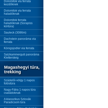
Dolomitok via ferrata
kezdőknek
Dolomitok via ferrata
haladóknak
Dolomitok ferrata
haladóknak (Sorapiss
körtúra)
Sauleck (3086m)
Dachstein panoráma via
ferrata
Königsjodler via ferrata
Salzkammerguti panoráma
Klettersteig
Magashegyi túra,
trekking
Szádelői-völgy 1 napos
fotóstúra
Nagy-Fátra 1 napos túra
családoknak
A klasszikus Szlovák
Paradicsom túra