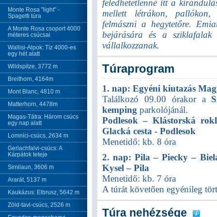
feledhetetlenné itt a kirándul
Monte Rosa "light" -
mellett létrákon, pallókon, 
Spagetti túra
felmászni a hegytetőre. Emi
A Monte Rosa csoport 4000
bejárására és a sziklafalak
méteres csúcsai
vállalkozzanak.
Wallisi-Alpok: Tíz 4000-es
egy hét alatt
Túraprogram
Wildspitze, 3772 m
Breithorn, 4164m
1. nap: Egyéni kiutazás Mag
Mont Blanc, 4810 m
Találkozó 09.00 órakor a
S
Matterhorn, 4478m
kemping
parkolójánál.
Magas-Tátra: Három csúcs
Podlesok – Klástorská rokl
egy nap alatt
Glacká cesta - Podlesok
Lomnici-csúcs, 2634 m
Menetidő: kb. 8 óra
Gerlachfalvi-csúcs: A
Kárpátok teteje
2. nap: Pila – Piecky – Biel
Kysel – Pila
Similaun, 3606 m
Menetidő: kb. 7 óra
Ararát, 5137 m
A túrát követően egyénileg tör
Kaukázus: Elbrusz, 5642 m
Zöld-tavi-csúcs, 2526 m
Túra nehézsége