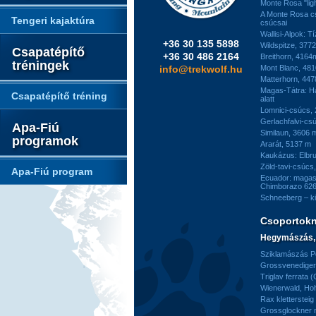
Monte Rosa "ligh
A Monte Rosa c
Tengeri kajaktúra
csúcsai
Wallisi-Alpok: T
+36 30 135 5898
Wildspitze, 377
Csapatépítő
+36 30 486 2164
Breithorn, 4164
tréningek
info@trekwolf.hu
Mont Blanc, 48
Matterhorn, 44
Magas-Tátra: H
Csapatépítő tréning
alatt
Lomnici-csúcs,
Gerlachfalvi-csú
Apa-Fiú
Similaun, 3606 
programok
Ararát, 5137 m
Kaukázus: Elbr
Zöld-tavi-csúcs
Apa-Fiú program
Ecuador: magas
Chimborazo 626
Schneeberg – k
Csoportok
Hegymászás, 
Sziklamászás Pe
Grossvenediger 
Triglav ferrata 
Wienerwald, H
Rax kletterstei
Grossglockner