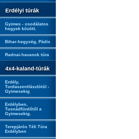
Erdélyi túrák
Gyimes - csodálatos
hegyek között.
Bihar-hegység, Pádis
Radnai-havasok túra
4x4-kaland-túrák
Erdély,
Tordaszentlászlótól -
Gyimesekig
Erdélyben,
Tusnádfürdőtől a
Gyimesekig.
Terepjárós Téli Túra
Erdélyben