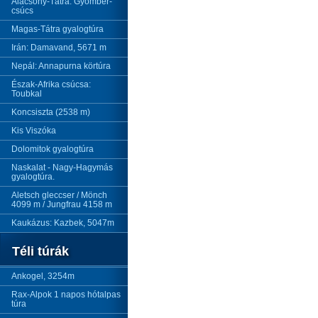
Alacsony-Tátra: Gyömbér-
csúcs
Magas-Tátra gyalogtúra
Irán: Damavand, 5671 m
Nepál: Annapurna körtúra
Észak-Afrika csúcsa:
Toubkal
Koncsiszta (2538 m)
Kis Viszóka
Dolomitok gyalogtúra
Naskalat - Nagy-Hagymás
gyalogtúra.
Aletsch gleccser / Mönch
4099 m / Jungfrau 4158 m
Kaukázus: Kazbek, 5047m
Téli túrák
Ankogel, 3254m
Rax-Alpok 1 napos hótalpas
túra