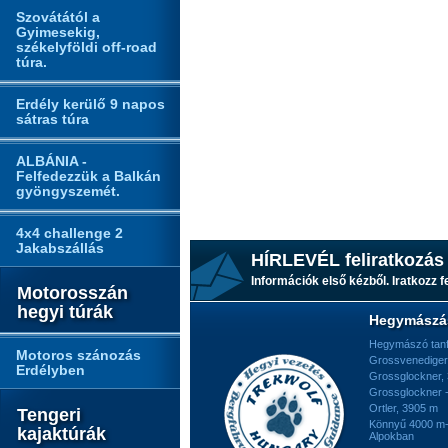
Szovátától a
Gyimesekig,
székelyföldi off-road
túra.
Erdély kerülő 9 napos
sátras túra
ALBÁNIA -
Felfedezzük a Balkán
gyöngyszemét.
4x4 challenge 2
Jakabszállás
HÍRLEVÉL feliratkozás
Információk első kézből. Iratkozz fe
Motorosszán
hegyi túrák
Hegymászá
Hegymászó tan
Motoros szánozás
Grossvenediger
Erdélyben
Grossglockner,
Grossglockner -
Ortler, 3905 m
Tengeri
Könnyű 4000 m-e
kajaktúrák
Alpokban