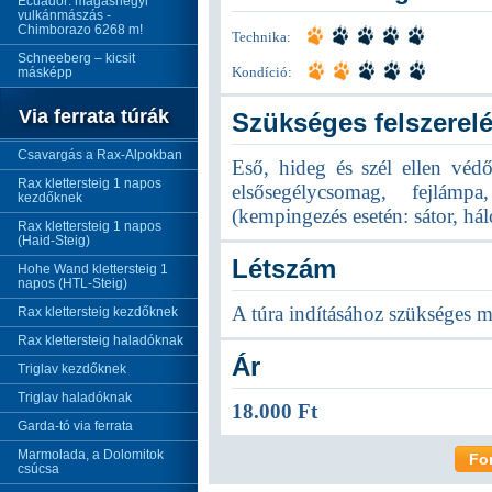
Ecuador: magashegyi
vulkánmászás -
Chimborazo 6268 m!
Technika:
Schneeberg – kicsit
másképp
Kondíció:
Via ferrata túrák
Szükséges felszerel
Csavargás a Rax-Alpokban
Eső, hideg és szél ellen véd
Rax klettersteig 1 napos
elsősegélycsomag, fejlámp
kezdőknek
(kempingezés esetén: sátor, hál
Rax klettersteig 1 napos
(Haid-Steig)
Létszám
Hohe Wand klettersteig 1
napos (HTL-Steig)
A túra indításához szükséges m
Rax klettersteig kezdőknek
Rax klettersteig haladóknak
Ár
Triglav kezdőknek
Triglav haladóknak
18.000 Ft
Garda-tó via ferrata
Marmolada, a Dolomitok
Fo
csúcsa